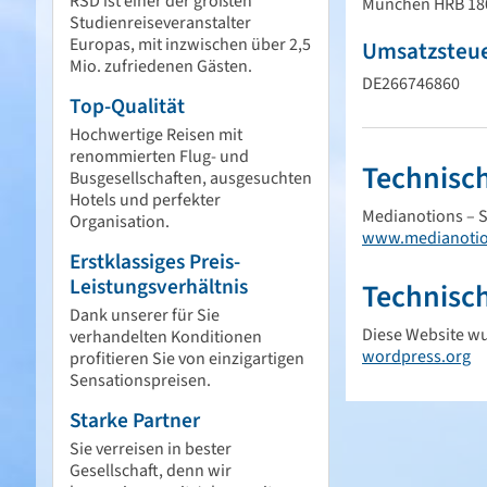
RSD ist einer der größten
München HRB 18
Studien­reise­veranstalter
Europas, mit inzwischen über 2,5
Umsatzsteue
Mio. zufriedenen Gästen.
DE266746860
Top-Qualität
Hochwertige Reisen mit
renommierten Flug- und
Technisc
Busgesellschaften, ausgesuchten
Hotels und perfekter
Medianotions – 
Organisation.
www.medianotio
Erstklassiges Preis-
Leistungsverhältnis
Technisch
Dank unserer für Sie
Diese Website wu
verhandelten Konditionen
wordpress.org
profitieren Sie von einzig­artigen
Sensationspreisen.
Starke Partner
Sie verreisen in bester
Gesellschaft, denn wir