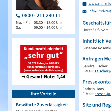
www.rsd-rei
info@rsd-rei
0800 - 211 290 11
Geschäftsfü
Mo. – Fr.
08:30 – 18:00 Uhr
Sa.
09:00 – 14:00 Uhr
Horst Zsifkovits
Inhaltlich Ve
Susanne Rosenk
Anfragen Me
Sandra Fischer
E-Mail:
s.fischer
Pressekonta
Cathrin Haas
Ihre Vorteile
E-Mail:
presse@r
Sitz und Reg
Bewährte Zuverlässigkeit