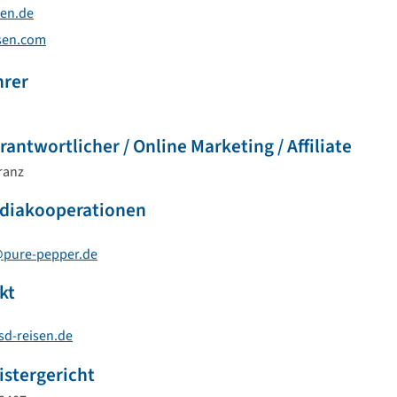
sen.de
sen.com
hrer
rantwortlicher / Online Marketing / Affiliate
ranz
diakooperationen
@pure-pepper.de
kt
sd-reisen.de
istergericht